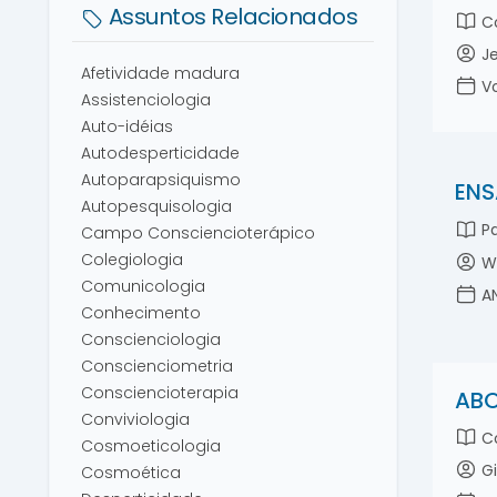
Assuntos Relacionados
Co
Je
Afetividade madura
Vo
Assistenciologia
Auto-idéias
Autodesperticidade
Autoparapsiquismo
ENS
Autopesquisologia
Pa
Campo Consciencioterápico
Colegiologia
Wi
Comunicologia
AN
Conhecimento
Conscienciologia
Conscienciometria
Consciencioterapia
ABO
Conviviologia
Co
Cosmoeticologia
Gi
Cosmoética