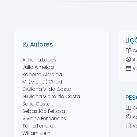
LIÇ
Autores
Co
Adriana Lopes
Ad
Julio Almeida
Vo
Roberto Almeida
M. (Michel) Chad
Giuliana V. da Costa
Giuliana Vieira da Costa
PES
Sofia Costa
Co
Sebastião Feitosa
Ad
Viviane Fernandes
Tânia Ferraro
Vo
William Klein