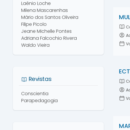
Laênio Loche
Milena Mascarenhas
MUL
Mário dos Santos Oliveira
Filipe Picolo
Co
Jeane Michelle Pontes
Ad
Adriana Falcochio Rivera
Vo
Waldo Vieira
ECT
Revistas
Co
Ad
Conscientia
Vo
Parapedagogia
MAP