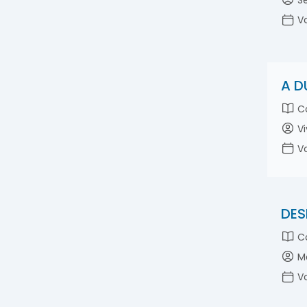
Se
Vo
A D
Co
Vi
Vo
DES
Co
Má
Vo