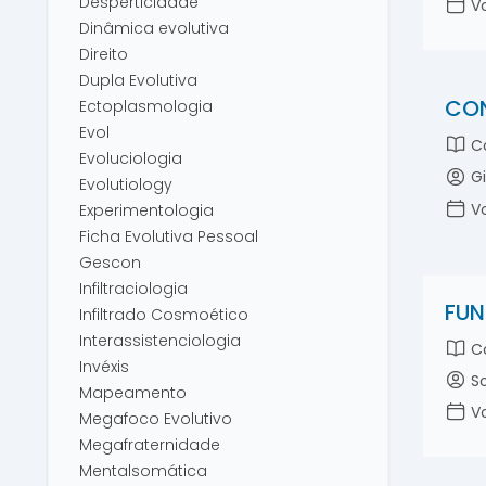
Desperticidade
Vo
Dinâmica evolutiva
Direito
Dupla Evolutiva
CON
Ectoplasmologia
Evol
Co
Evoluciologia
Gi
Evolutiology
Vo
Experimentologia
Ficha Evolutiva Pessoal
Gescon
Infiltraciologia
FUN
Infiltrado Cosmoético
Interassistenciologia
Co
Invéxis
So
Mapeamento
Vo
Megafoco Evolutivo
Megafraternidade
Mentalsomática