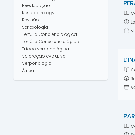
PER
Reeducação
Researchology
Co
Revisão
La
Seriexologia
Vo
Tertulia Concienciológica
Tertúlia Conscienciológica
Tríade verponológica
Valoração evolutiva
DIN
Verponologia
Co
África
Ro
Vo
PAR
Co