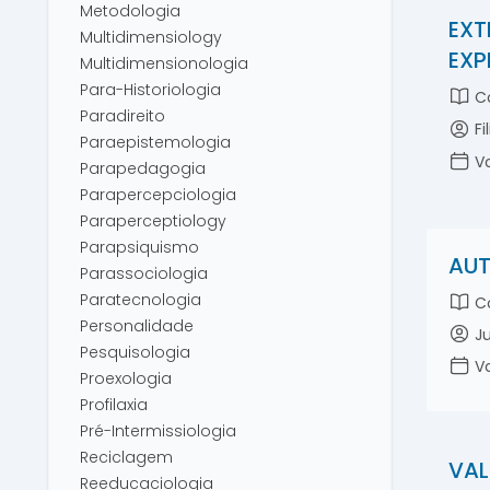
Metodologia
EXT
Multidimensiology
EXP
Multidimensionologia
Para-Historiologia
Co
Paradireito
Fi
Paraepistemologia
Vo
Parapedagogia
Parapercepciologia
Paraperceptiology
Parapsiquismo
AUT
Parassociologia
Paratecnologia
Co
Personalidade
Ju
Pesquisologia
Vo
Proexologia
Profilaxia
Pré-Intermissiologia
Reciclagem
VAL
Reeducaciologia