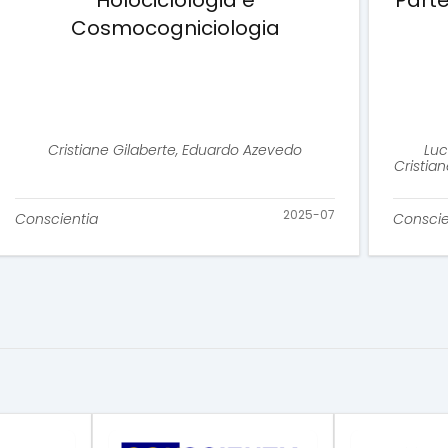
Holociclologia e
Parte
Cosmocogniciologia
Cristiane Gilaberte, Eduardo Azevedo
Luc
Cristia
2025-07
Conscientia
Conscie