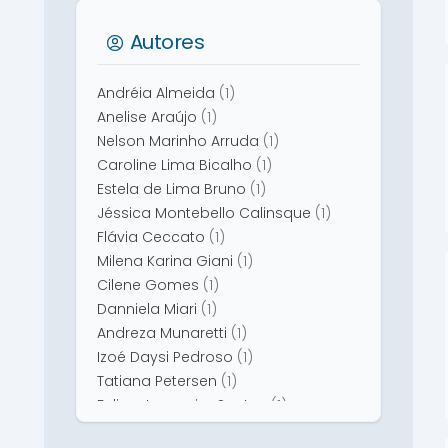
Autores
Andréia Almeida
(1)
Anelise Araújo
(1)
Nelson Marinho Arruda
(1)
Caroline Lima Bicalho
(1)
Estela de Lima Bruno
(1)
Jéssica Montebello Calinsque
(1)
Flávia Ceccato
(1)
Milena Karina Giani
(1)
Cilene Gomes
(1)
Danniela Miari
(1)
Andreza Munaretti
(1)
Izoé Daysi Pedroso
(1)
Tatiana Petersen
(1)
Felipe Junqueira Santos
(1)
Fávia Rosa Cardoso Uhlmann
(1)