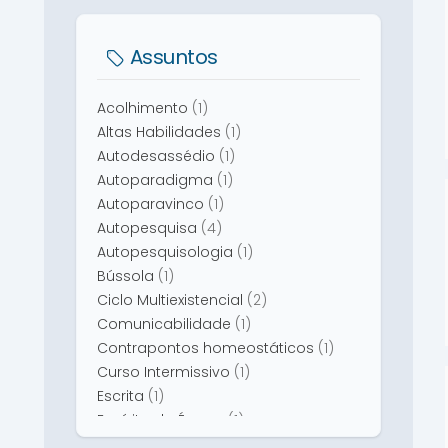
Marcos Mazzini Zeferino
(1)
Flávia Ceccato Rodrigues da Cunha
(1)
Assuntos
Acolhimento
(1)
Altas Habilidades
(1)
Autodesassédio
(1)
Autoparadigma
(1)
Autoparavinco
(1)
Autopesquisa
(4)
Autopesquisologia
(1)
Bússola
(1)
Ciclo Multiexistencial
(2)
Comunicabilidade
(1)
Contrapontos homeostáticos
(1)
Curso Intermissivo
(1)
Escrita
(1)
Espírito da Época
(1)
Evolução
(1)