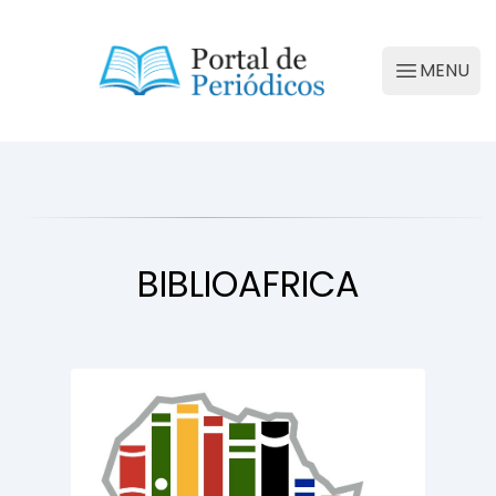
Portal de Periódicos da Conscienciologia
MENU
Abrir M
BIBLIOAFRICA