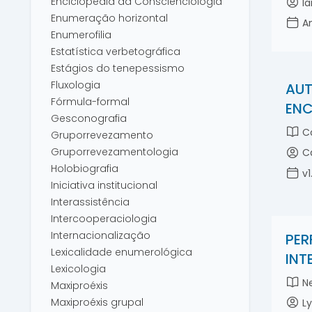
Enciclopédia da Conscienciologia
Ia
Enumeração horizontal
An
Enumerofilia
Estatística verbetográfica
Estágios do tenepessismo
Fluxologia
AUT
Fórmula-formal
ENC
Gesconografia
C
Gruporrevezamento
Gruporrevezamentologia
Ca
Holobiografia
v1
Iniciativa institucional
Interassistência
Intercooperaciologia
Internacionalização
PER
Lexicalidade enumerológica
INT
Lexicologia
Ne
Maxiproéxis
Maxiproéxis grupal
Ly