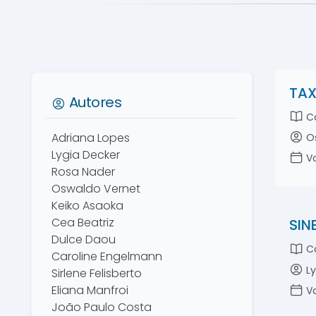
TAX
Autores
Co
Adriana Lopes
Os
Lygia Decker
Vo
Rosa Nader
Oswaldo Vernet
Keiko Asaoka
Cea Beatriz
SIN
Dulce Daou
Co
Caroline Engelmann
Ly
Sirlene Felisberto
Eliana Manfroi
Vo
João Paulo Costa