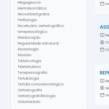
Megagescon
Vo
Mentalsomática
Neoverbetógrafos
Perfilologia
Receituário verbetográfico
ASS
tenepessológico
Ne
Reeducação
Ce
Regularidade estrutural
Revisiologia
Vo
Revisão
Taristicologia
Teletertuliano
REP
Tenepessografia
Tertuliologia
Ne
Tertúlia conscienciológica
Ad
Verbetografia
Vo
Verbetografofiliologia
Voluntariado