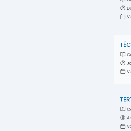
Du
Vo
TÉC
Co
Jo
Vo
TER
Co
Ad
Vo