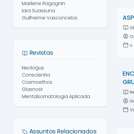
Marilene Ragagnin
Iara Suassuna
ASP
Guilherme Vasconcelos
Gl
Os
v.
Revistas
Neologus
ENC
Conscientia
GRU
Cosmoethos
Glasnost
Ne
Mentalsomatologia Aplicada
Gu
Vo
Assuntos Relacionados