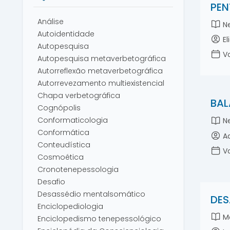
PEN
Análise
Ne
Autoidentidade
El
Autopesquisa
Vo
Autopesquisa metaverbetográfica
Autorreflexão metaverbetográfica
Autorrevezamento multiexistencial
Chapa verbetográfica
BAL
Cognópolis
Conformaticologia
Ne
Conformática
Ad
Conteudística
Vo
Cosmoética
Cronotenepessologia
Desafio
Desassédio mentalsomático
DES
Enciclopediologia
Me
Enciclopedismo tenepessológico