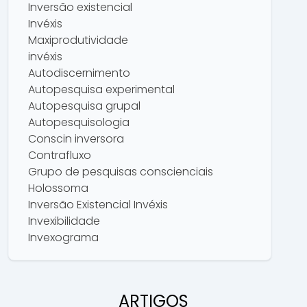
Inversão existencial
Invéxis
Maxiprodutividade
invéxis
Autodiscernimento
Autopesquisa experimental
Autopesquisa grupal
Autopesquisologia
Conscin inversora
Contrafluxo
Grupo de pesquisas conscienciais
Holossoma
Inversão Existencial Invéxis
Invexibilidade
Invexograma
Invexometrologia
Levar de Eito
Liberdade
ARTIGOS
Maxiconvergência