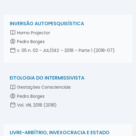
Maxiplanejamento invexológico
Parapercepciologia
Parapoliticologia
INVERSÃO AUTOPESQUISÍSTICA
Parapsiquismo
Homo Projector
Paratecnologia
Perfil da Conscin Inversora
Pedro Borges
Planejamento
v. 05 n. 02 - JUL/DEZ – 2018 – Parte 1 (2018-07)
Precocidade
SIG
Tenepes
EITOLOGIA DO INTERMISSIVISTA
autopesquisa
invexometria
Gestações Conscienciais
Pedro Borges
Vol. VIII, 2018 (2018)
LIVRE-ARBÍTRIO, INVEXOCRACIA E ESTADO