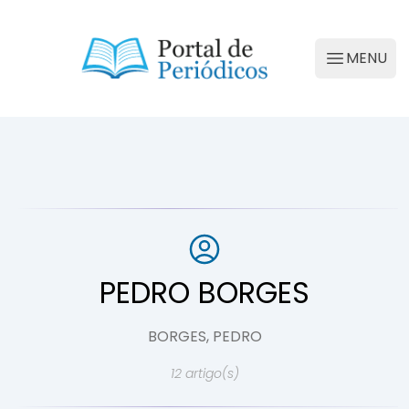
Portal de Periódicos da Conscienciologia
MENU
Abrir M
PEDRO BORGES
BORGES, PEDRO
12 artigo(s)