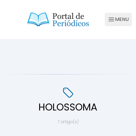
Portal de Periódicos da Conscienciologia
MENU
Abrir M
HOLOSSOMA
7 artigo(s)