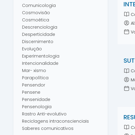
INT
Comunicologia
Cosmovisão
Co
Cosmoética
Al
Descrenciologia
Vo
Desperticidade
Discernimento
Evolução
Experimentologia
SUT
Intencionalidade
Mar- xismo
Co
Parapolítica
Ma
Pensendor
Vo
Pensene
Pensenidade
Pensenologia
Rastro Anti-evolutivo
RES
Reciclagens intraconscienciais
Co
Saberes comunicativos