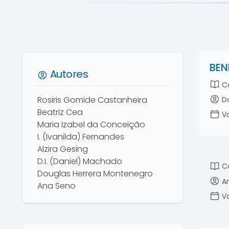
BEN
Autores
Co
Rosiris Gomide Castanheira
Do
Beatriz Cea
Vo
Maria Izabel da Conceição
I. (Ivanilda) Fernandes
Alzira Gesing
D.I. (Daniel) Machado
Co
Douglas Herrera Montenegro
An
Ana Seno
Vo