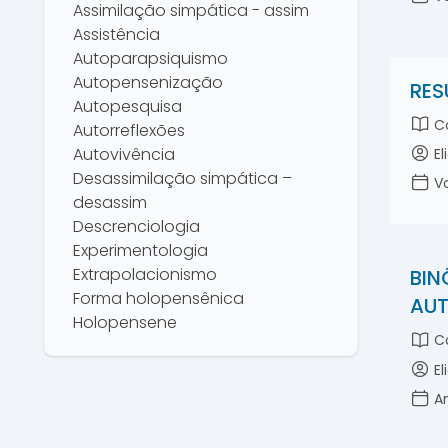
Assimilação simpática - assim
Assistência
Autoparapsiquismo
Autopensenização
RES
Autopesquisa
Co
Autorreflexões
Autovivência
El
Desassimilação simpática –
Vo
desassim
Descrenciologia
Experimentologia
Extrapolacionismo
BIN
Forma holopensênica
AUT
Holopensene
Co
Holopensene pessoal
Interassistenciologia
El
Interassistência
An
Intrusão pensênica
Laboratoriologia