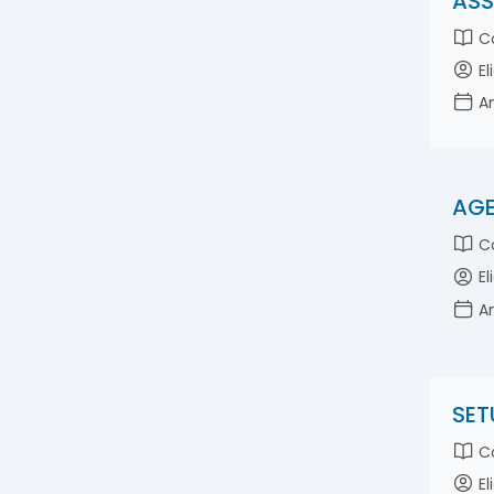
ASS
liderança
parapercepção
Co
parassegurança
El
pressão holopensênica
An
prospectiva
valores
AGE
Co
El
An
SET
Co
El