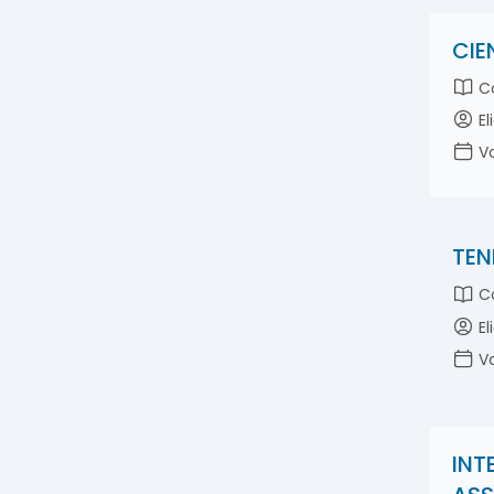
Ortopensene
Palco existencial
CIE
Parafenomenologia
Co
Parapsiquismo
El
Patopensene
Pensene
Vo
Reprocessamentos pensênicos
Retribuição
Senha
TEN
Serenismo
Sinalética autoparapsíquica.
Co
Sistematização
El
abertismo
Vo
autoenfrentamento
desafios evolutivos
grupalidade
interassistência
INT
intercooperação