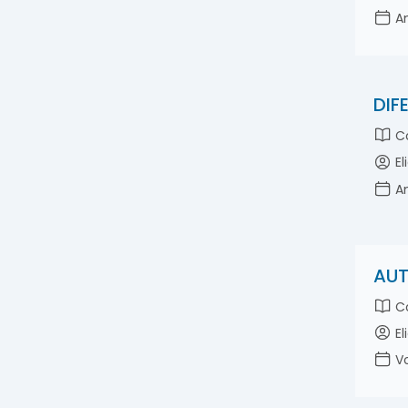
An
DIF
Co
El
An
AUT
Co
El
Vo