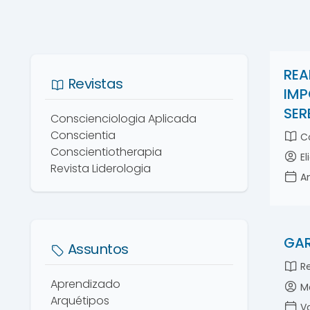
REA
Revistas
IMP
SER
Conscienciologia Aplicada
Conscientia
Co
Conscientiotherapia
El
Revista Liderologia
An
GAR
Assuntos
Re
Aprendizado
Ma
Arquétipos
Vo