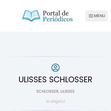
Portal de Periódicos da Conscienciologia
MENU
Abrir M
ULISSES SCHLOSSER
SCHLOSSER, ULISSES
10 artigo(s)