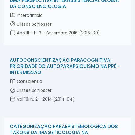
UMA PERSPECTIVA INTERASSISTENCIAL GLOBAL
Variável analítica neológica
DA CONSCIENCIOLOGIA
Verbete neológico especializado
Visão
Intercâmbio
Vontade
Ulisses Schlosser
Ano III – N. 3 – Setembro 2016 (2016-09)
AUTOCONSCIENTIZAÇÃO PARACOGNITIVA:
PRIORIDADE DO AUTOPARAPSIQUISMO NA PRÉ-
INTERMISSÃO
Conscientia
Ulisses Schlosser
Vol 18, N. 2 - 2014 (2014-04)
CATEGORIZAÇÃO PARAEPISTEMOLÓGICA DOS
TÁXONS DA IMAGETICOLOGIA NA