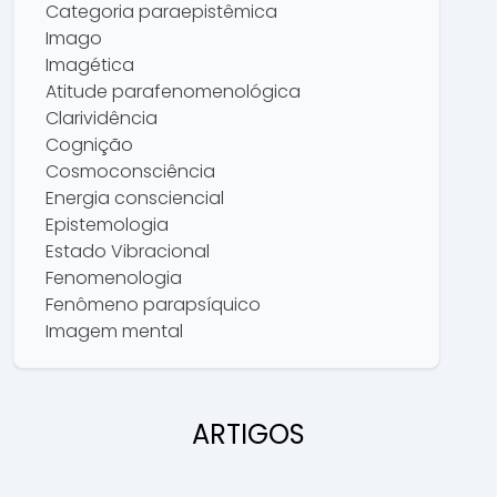
Categoria paraepistêmica
Imago
Imagética
Atitude parafenomenológica
Clarividência
Cognição
Cosmoconsciência
Energia consciencial
Epistemologia
Estado Vibracional
Fenomenologia
Fenômeno parapsíquico
Imagem mental
Imageticologia
Mentalsomatologia
Mentalsomática
ARTIGOS
Metodologia neoverponográfica
Metodologia parafenomenológica
Neologismo