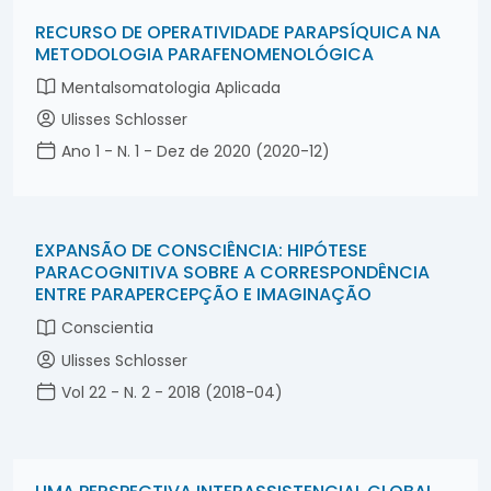
Neologismologia
RECURSO DE OPERATIVIDADE PARAPSÍQUICA NA
Neotermo especializado
METODOLOGIA PARAFENOMENOLÓGICA
Paracogniciologia
Mentalsomatologia Aplicada
Paracogniçãoe
Ulisses Schlosser
Paraepistemologia
Parafenômeno
Ano 1 - N. 1 - Dez de 2020 (2020-12)
Parafisiologia
Parametodologia
Percepto
EXPANSÃO DE CONSCIÊNCIA: HIPÓTESE
Percepção
PARACOGNITIVA SOBRE A CORRESPONDÊNCIA
Procedimento paracognitivo
ENTRE PARAPERCEPÇÃO E IMAGINAÇÃO
Projeciologia
Conscientia
Projeção Consciente
Ulisses Schlosser
Projeção de Autoconsciência Contínua
Pré-intermissiologia
Vol 22 - N. 2 - 2018 (2018-04)
Sintonia
Táxon paraepistêmico
Técnicas Projetivas