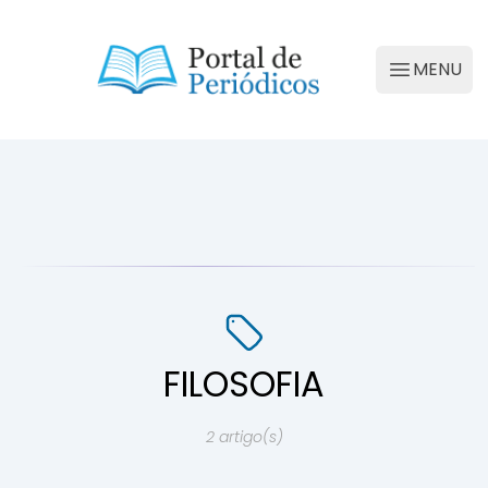
Portal de Periódicos da Conscienciologia
MENU
Abrir M
FILOSOFIA
2 artigo(s)