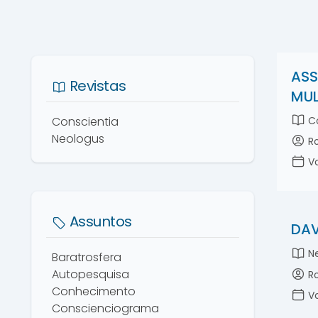
ASS
Revistas
MUL
Conscientia
Co
Neologus
Ro
Vo
Assuntos
DAV
Ne
Baratrosfera
Autopesquisa
Ro
Conhecimento
Vo
Conscienciograma