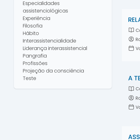
Especialidades
assistenciológicas
Experiência
REL
Filosofia
Co
Hábito
Ro
Interassistencialidade
Liderança interassistencial
Vo
Pangrafia
Profissões
Projeção da consciência
A T
Teste
Co
Ro
Vo
ASS