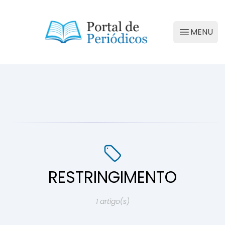
Portal de Periódicos da Conscienciologia
MENU
Abrir M
RESTRINGIMENTO
1 artigo(s)