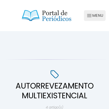
Portal de Periódicos da Conscienciologia
MENU
Abrir M
AUTORREVEZAMENTO
MULTIEXISTENCIAL
4 artigo(s)