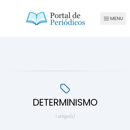
Portal de Periódicos da Conscienciologia
MENU
Abrir M
DETERMINISMO
1 artigo(s)