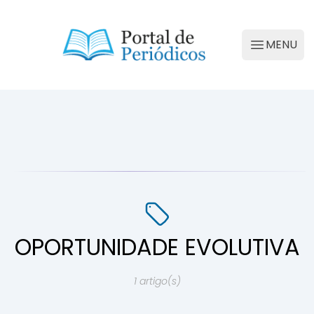
Portal de Periódicos da Conscienciologia
MENU
Abrir M
OPORTUNIDADE EVOLUTIVA
1 artigo(s)