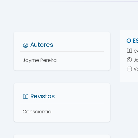
O E
Autores
Co
Jayme Pereira
Ja
Vo
Revistas
Conscientia