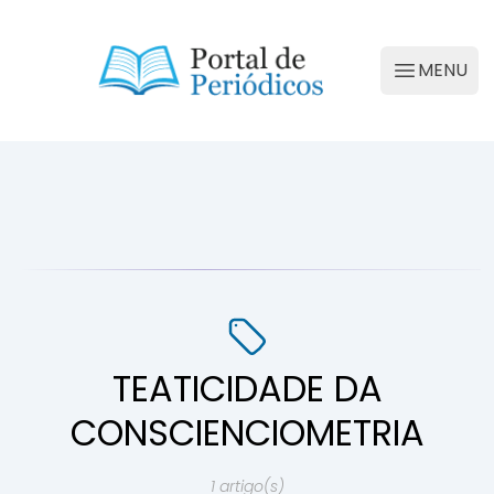
Portal de Periódicos da Conscienciologia
MENU
Abrir M
TEATICIDADE DA
CONSCIENCIOMETRIA
1 artigo(s)